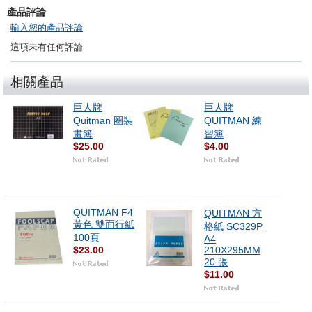
產品評論
輸入您的產品評論
這項未有任何評論
相關產品
巨人牌
巨人牌
Quitman 圈裝
QUITMAN 練
畫簿
習簿
$25.00
$4.00
QUITMAN F4
QUITMAN 方
黃色 雙面行紙
格紙 SC329P
100頁
A4
$23.00
210X295MM
20 張
$11.00