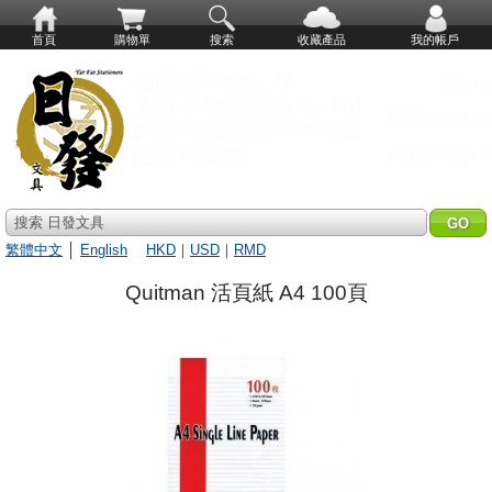
首頁
購物單
搜索
收藏產品
我的帳戶
搜索 日發文具
繁體中文
│
English
HKD
｜
USD
｜
RMD
Quitman 活頁紙 A4 100頁