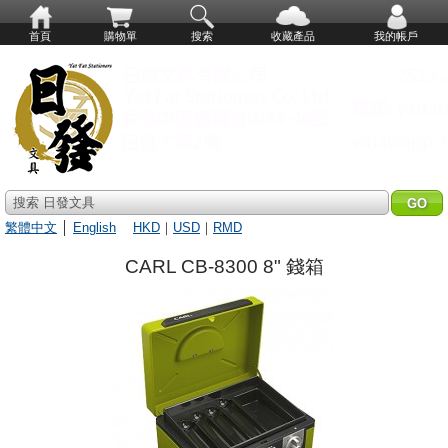
首頁
購物單
搜索
收藏產品
我的帳戶
搜索 日發文具
繁體中文
│
English
HKD
｜
USD
｜
RMD
CARL CB-8300 8" 錢箱