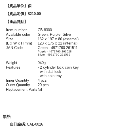
【貨品單位】個
【貨品定價】$210.00
【產品特點】
Item number
CB-8300
Available color
Green, Purple, Silve
Size
162 x 197 x 86 (external)
(L x W x H mm)
123 x 175 x 21 (internal)
JAN Code
Green - 4971760 261511
Purple - 4971760 261528
Silver - 4971760 261535
Weight
940g
Features
- 2 cylinder lock coin key
- with dial lock
- with coin tray
Inner Quantity
4 pcs
Outer Quantity
20 pcs
Replacement Parts
Nil
規格
自訂編碼:
CAL-0026