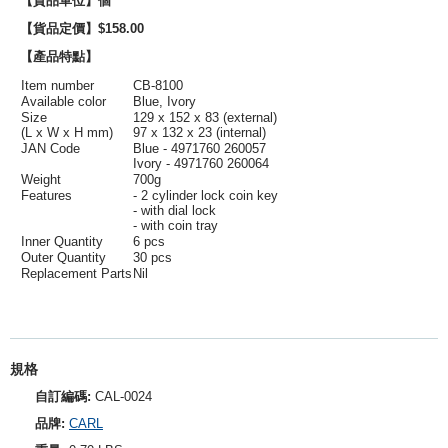
【貨品單位】個
【貨品定價】$158.00
【產品特點】
Item number
CB-8100
Available color
Blue, Ivory
Size
129 x 152 x 83 (external)
(L x W x H mm)
97 x 132 x 23 (internal)
JAN Code
Blue - 4971760 260057
Ivory - 4971760 260064
Weight
700g
Features
- 2 cylinder lock coin key
- with dial lock
- with coin tray
Inner Quantity
6 pcs
Outer Quantity
30 pcs
Replacement Parts
Nil
規格
自訂編碼:
CAL-0024
品牌:
CARL