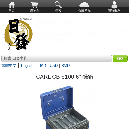
首頁
購物單
搜索
收藏產品
我的帳戶
搜索 日發文具
繁體中文
│
English
HKD
｜
USD
｜
RMD
CARL CB-8100 6" 錢箱