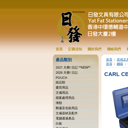
首頁
訂購須知
關於我們
聯絡我們
產品類別
首頁
其他文
首頁
錢箱
2027 月曆/ 日記 **NEW**
2026 月曆/ 日記
CARL CB
POUCH
紙品類
書寫用品
文儀用品
檔案處理用品
簿類
郵遞及包裝用品
文儀器材及配件
電腦週邊產品
白板