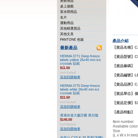
美術用品
桌上遊戲
茶水間用品
名片
運動用品
其他精選貨品
其他文具
PANTONE 色版
產品介紹
【貨品名稱】CARL
最新產品
HERMA 3771 Deep-freeze
【貨品型號】CB
labels yellow 26x40 mm ice
crystals 貼紙
【貨品條碼
$11.50
【貨品編號】LB
添加到購物車
【貨品品牌】C
HERMA 3770 Deep-freeze
labels white 26x40 mm ice
crystals 貼紙
【貨品單
$11.50
【貨品定價】$18
添加到購物車
【產品特點】
香港街道大廈詳圖 第32版
$145.00
Item number
Available color
添加到購物車
Size
(L x W x H mm)
金益山 CYS K-30 匙箱(30條)