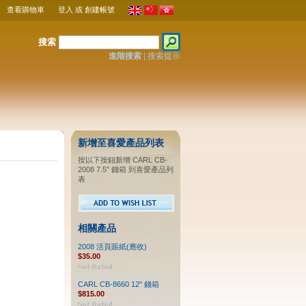
查看購物車
登入
或
創建帳號
搜索
進階搜索
|
搜索提示
新增至喜愛產品列表
按以下按鈕新增 CARL CB-
2008 7.5" 錢箱 到喜愛產品列
表
相關產品
2008 活頁賬紙(應收)
$35.00
CARL CB-8660 12" 錢箱
$815.00