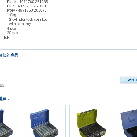
Black - 4971760 261085
Blue - 4971760 261061
Ivory - 4971760 261078
1.0kg
- 2 cylinder lock coin key
- with coin tray
4 pcs
20 pcs
arts
Nil
相似的產品
評論
買..