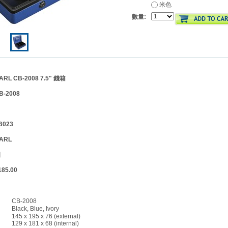
米色
數量:
 CB-2008 7.5" 錢箱
-2008
】
023
ARL
位】個
5.00
CB-2008
Black, Blue, Ivory
145 x 195 x 76 (external)
129 x 181 x 68 (internal)