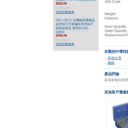
JAN Code
$920.00
添加到購物車
Weight
Features
DELI (得力) 金屬鑰匙櫃鑰匙
箱壁掛式汽車鑰匙管理箱子
Inner Quantity
鎖匙收納盒 標準款24位
Outer Quantity
50800
Replacement P
$300.00
添加到購物車
在類別中尋找
其他文具
錢箱
產品評論
這項未有任何
其他客戶還會購