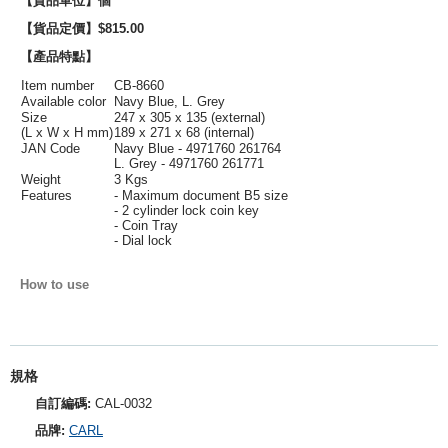
【貨品單位】個
【貨品定價】$815.00
【產品特點】
Item number
CB-8660
Available color
Navy Blue, L. Grey
Size
247 x 305 x 135 (external)
(L x W x H mm)
189 x 271 x 68 (internal)
JAN Code
Navy Blue - 4971760 261764
L. Grey - 4971760 261771
Weight
3 Kgs
Features
- Maximum document B5 size
- 2 cylinder lock coin key
- Coin Tray
- Dial lock
How to use
規格
自訂編碼:
CAL-0032
品牌:
CARL