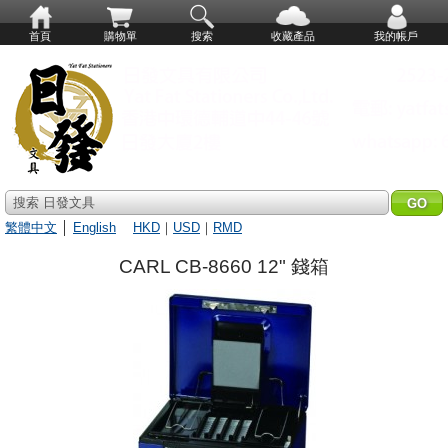
首頁
購物單
搜索
收藏產品
我的帳戶
搜索 日發文具
繁體中文
│
English
HKD
｜
USD
｜
RMD
CARL CB-8660 12" 錢箱