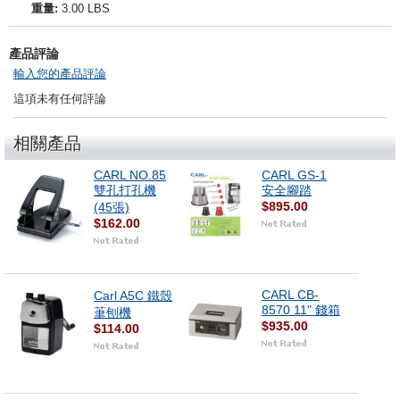
重量:
3.00 LBS
產品評論
輸入您的產品評論
這項未有任何評論
相關產品
CARL NO.85
CARL GS-1
雙孔打孔機
安全腳踏
$895.00
(45張)
$162.00
CARL CB-
Carl A5C 鐵殼
8570 11" 錢箱
茟刨機
$935.00
$114.00