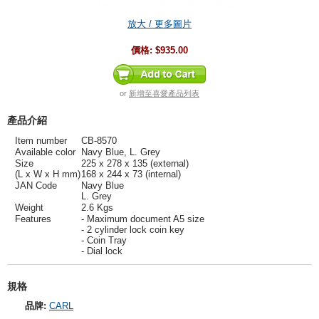
放大 / 更多圖片
價格:
$935.00
or
新增至喜愛產品列表
產品介紹
Item number
CB-8570
Available color
Navy Blue, L. Grey
Size
225 x 278 x 135 (external)
(L x W x H mm)
168 x 244 x 73 (internal)
JAN Code
Navy Blue
L. Grey
Weight
2.6 Kgs
Features
- Maximum document A5 size
- 2 cylinder lock coin key
- Coin Tray
- Dial lock
規格
品牌:
CARL