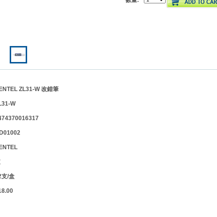
數量:
TEL ZL31-W 改錯筆
L31-W
4370016317
01002
ENTEL
支
支/盒
.00