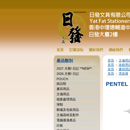
首頁
訂購須知
關於我們
聯絡我們
產品類別
首頁
文儀用
首頁
改錯用
2027 月曆/ 日記 **NEW**
首頁
書寫用
首頁
塗改液
2026 月曆/ 日記
POUCH
PENTEL
紙品類
書寫用品
文儀用品
檔案處理用品
簿類
郵遞及包裝用品
文儀器材及配件
電腦週邊產品
白板