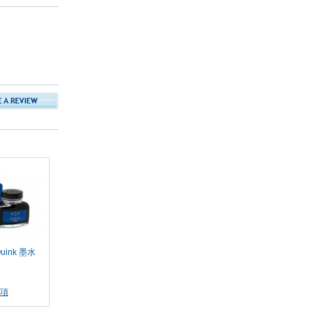
uink 墨水
項