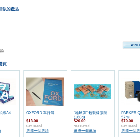
相似的產品
評論
買..
影印紙A4
OXFORD 單行簿
"地球牌" 包裝橡膠圈
PARKER Q
(160g)
57ml
$13.00
$20.00
$70.00
項
選擇一個選項
選擇一個選項
選擇一個選