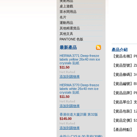
美術用品
桌上遊戲
茶水間用品
名片
運動用品
其他精選貨品
其他文具
PANTONE 色版
最新產品
產品介紹
HERMA 3771 Deep-freeze
【貨品名稱】PEN
labels yellow 26x40 mm ice
crystals 貼紙
【貨品型號】
Z
$11.50
【貨品條碼】347
添加到購物車
【貨品編號】BD
HERMA 3770 Deep-freeze
labels white 26x40 mm ice
crystals 貼紙
【貨品品牌】
P
$11.50
【貨品單位】
添加到購物車
【貨品包裝】12
香港街道大廈詳圖 第32版
$145.00
【貨品定價】$18
添加到購物車
【產品特點】
金益山 CYS K-30 匙箱(30條)