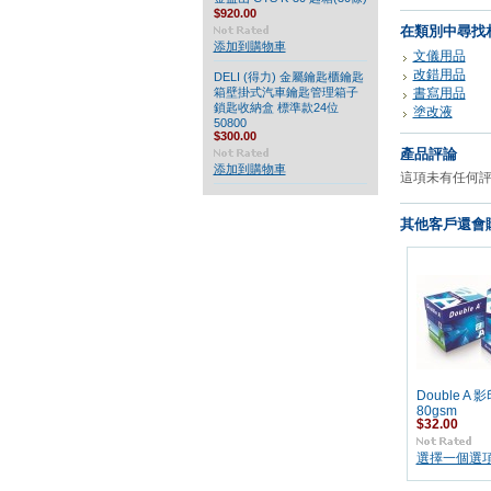
$920.00
在類別中尋找
添加到購物車
文儀用品
改錯用品
DELI (得力) 金屬鑰匙櫃鑰匙
箱壁掛式汽車鑰匙管理箱子
書寫用品
鎖匙收納盒 標準款24位
塗改液
50800
$300.00
產品評論
添加到購物車
這項未有任何
其他客戶還會購
Double A 
80gsm
$32.00
選擇一個選