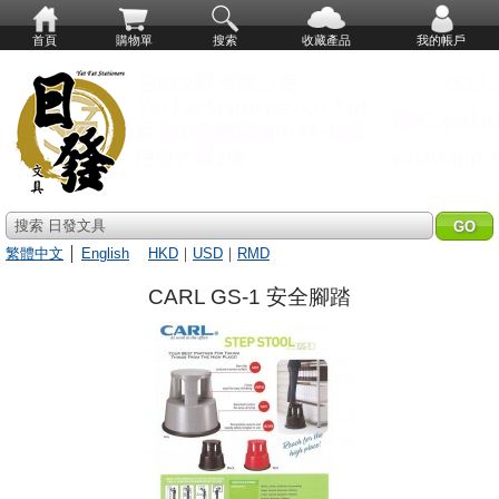
首頁
購物單
搜索
收藏產品
我的帳戶
搜索 日發文具
繁體中文
│
English
HKD
｜
USD
｜
RMD
CARL GS-1 安全腳踏