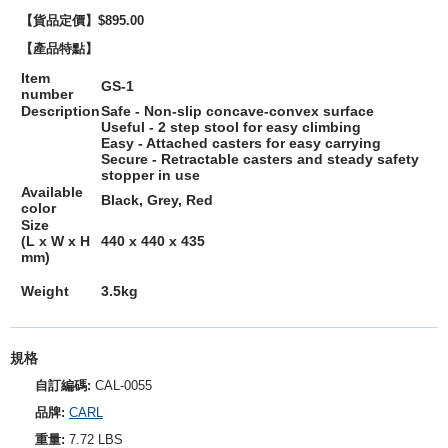
【貨品定價】$895.00
【產品特點】
Item
GS-1
number
Description
Safe - Non-slip concave-convex surface
Useful - 2 step stool for easy climbing
Easy - Attached casters for easy carrying
Secure - Retractable casters and steady safety
stopper in use
Available
Black, Grey, Red
color
Size
(L x W x H
440 x 440 x 435
mm)
Weight
3.5kg
規格
自訂編碼:
CAL-0055
品牌:
CARL
重量:
7.72 LBS