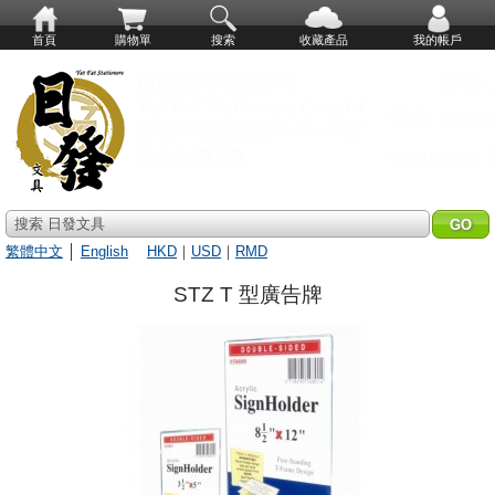
首頁
購物單
搜索
收藏產品
我的帳戶
搜索 日發文具
繁體中文
│
English
HKD
｜
USD
｜
RMD
STZ T 型廣告牌