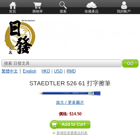
首頁
購物單
搜索
收藏產品
我的帳戶
搜索 日發文具
繁體中文
│
English
HKD
｜
USD
｜
RMD
STAEDTLER 526 61 打字擦筆
放大 / 更多圖片
價格:
$14.50
or
新增至喜愛產品列表