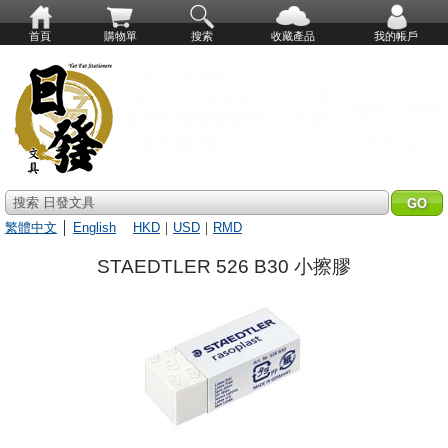
首頁
購物單
搜索
收藏產品
我的帳戶
搜索 日發文具
繁體中文
│
English
HKD
｜
USD
｜
RMD
STAEDTLER 526 B30 小擦膠