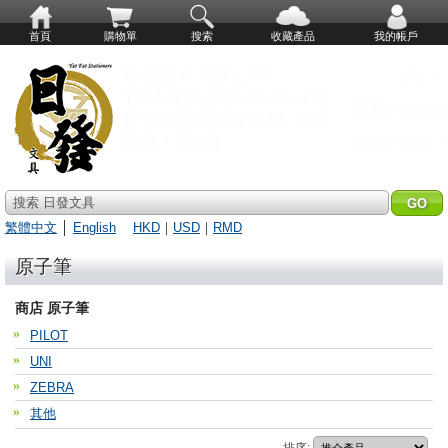
首頁
購物單
搜索
收藏產品
我的帳戶
搜索 日發文具
繁體中文
│
English
HKD
｜
USD
｜
RMD
原子筆
商店 原子筆
PILOT
UNI
ZEBRA
其他