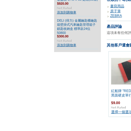
$920.00
書寫用品
原子筆
添加到購物車
ZEBRA
DELI (得力) 金屬鑰匙櫃鑰匙
箱壁掛式汽車鑰匙管理箱子
產品評論
鎖匙收納盒 標準款24位
這項未有任何
50800
$300.00
其他客戶還會購
添加到購物車
紅船牌 "RED
黑面硬皮單
$9.00
選擇一個選