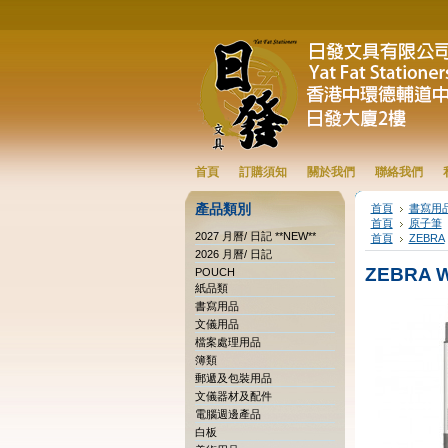
首頁
訂購須知
關於我們
聯絡我們
產品類別
首頁
書寫用
首頁
原子筆
2027 月曆/ 日記 **NEW**
首頁
ZEBRA
2026 月曆/ 日記
ZEBRA 
POUCH
紙品類
書寫用品
文儀用品
檔案處理用品
簿類
郵遞及包裝用品
文儀器材及配件
電腦週邊產品
白板