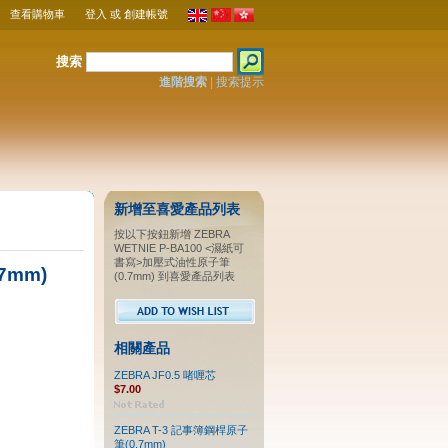
查看購物車
登入
或
創建帳號
搜索
進階搜索
|
搜索提示
新增至喜愛產品列表
按以下按鈕新增 ZEBRA
WETNIE P-BA100 <濕紙可
書寫>加壓式油性原子筆
7mm)
(0.7mm) 到喜愛產品列表
相關產品
ZEBRA JF0.5 啫喱芯
$7.00
ZEBRA T-3 記事簿鋼桿原子
筆(0.7mm)