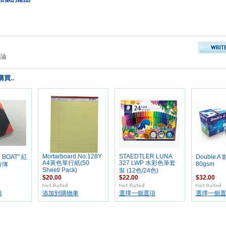
評論
買..
Mortarboard No.128Y
STAEDTLER LUNA
 BOAT" 紅
Double A
A4黃色單行紙(50
327 LWP 水彩色筆套
80gsm
行簿
Sheet/ Pack)
裝 (12色/24色)
$20.00
$22.00
$32.00
項
添加到購物車
選擇一個選項
選擇一個選