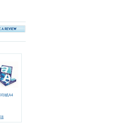
 影印紙A4
項