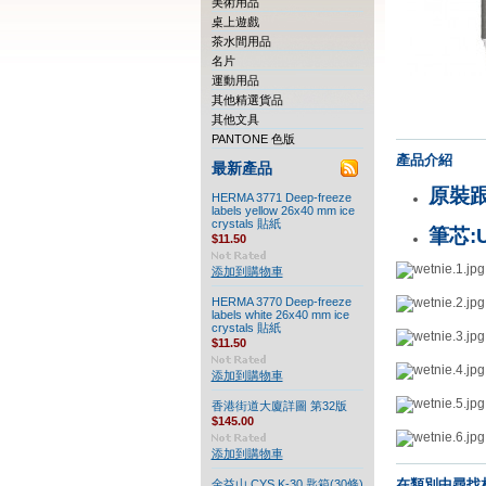
美術用品
桌上遊戲
茶水間用品
名片
運動用品
其他精選貨品
其他文具
PANTONE 色版
產品介紹
最新產品
原裝
HERMA 3771 Deep-freeze
labels yellow 26x40 mm ice
crystals 貼紙
筆芯:U
$11.50
添加到購物車
HERMA 3770 Deep-freeze
labels white 26x40 mm ice
crystals 貼紙
$11.50
添加到購物車
香港街道大廈詳圖 第32版
$145.00
添加到購物車
在類別中尋找
金益山 CYS K-30 匙箱(30條)