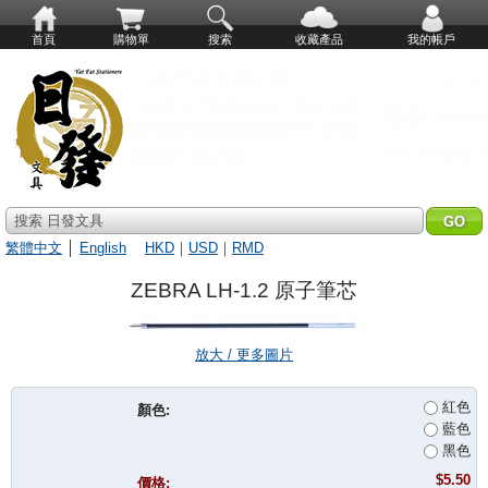
首頁
購物單
搜索
收藏產品
我的帳戶
搜索 日發文具
繁體中文
│
English
HKD
｜
USD
｜
RMD
ZEBRA LH-1.2 原子筆芯
放大 / 更多圖片
紅色
顏色:
藍色
黑色
$5.50
價格: