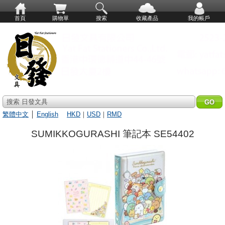
首頁
購物單
搜索
收藏產品
我的帳戶
搜索 日發文具
繁體中文
│
English
HKD
｜
USD
｜
RMD
SUMIKKOGURASHI 筆記本 SE54402