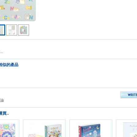
..
相似的產品
評論
買..