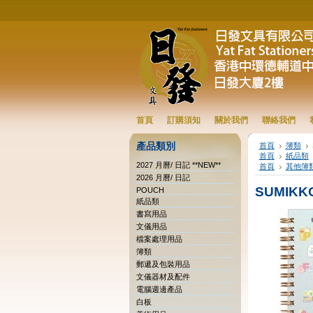
首頁
訂購須知
關於我們
聯絡我們
產品類別
首頁
簿類
首頁
紙品類
2027 月曆/ 日記 **NEW**
首頁
其他簿
2026 月曆/ 日記
SUMIKK
POUCH
紙品類
書寫用品
文儀用品
檔案處理用品
簿類
郵遞及包裝用品
文儀器材及配件
電腦週邊產品
白板