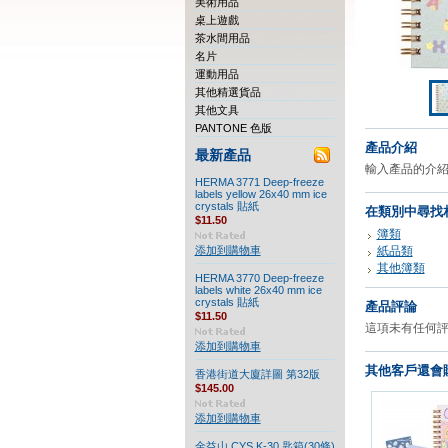
美術用品
桌上遊戲
茶水間用品
名片
運動用品
其他精選貨品
其他文具
PANTONE 色版
產品介紹
最新產品
輸入產品的介紹.
HERMA 3771 Deep-freeze
labels yellow 26x40 mm ice
crystals 貼紙
在類別中尋找
$11.50
簿類
添加到購物車
紙品類
其他簿類
HERMA 3770 Deep-freeze
labels white 26x40 mm ice
crystals 貼紙
產品評論
$11.50
這項未有任何
添加到購物車
其他客戶還會購
香港街道大廈詳圖 第32版
$145.00
添加到購物車
金益山 CYS K-30 匙箱(30條)