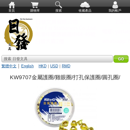
首頁
購物單
搜索
收藏產品
我的帳戶
搜索 日發文具
繁體中文
│
English
HKD
｜
USD
｜
RMD
KW9707金屬護圈/雞眼圈/打孔保護圈/圓孔圈/