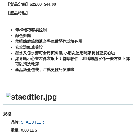
【貨品定價】$22.00, $44.00
【產品特點】
筆桿輕巧容易控制
顏色鮮豔
幼咀纖維筆頭適合學生做勞作或填色用
安全透氣筆蓋設
墨水又係水溶可食用顏料製,小朋友使用時家長就更安心啦
如果唔小心畫左係衣服上面都唔駛怕，我哋嘅墨水係一般布料上都
可以清洗乾淨
產品紙盒包裝，咁就更輕巧便攜啦
規格
品牌:
STAEDTLER
重量:
0.00 LBS