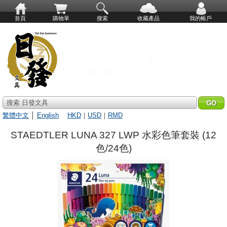
首頁
購物單
搜索
收藏產品
我的帳戶
搜索 日發文具
繁體中文
│
English
HKD
｜
USD
｜
RMD
STAEDTLER LUNA 327 LWP 水彩色筆套裝 (12
色/24色)