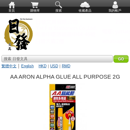
首頁
購物單
搜索
收藏產品
我的帳戶
搜索 日發文具
繁體中文
│
English
HKD
｜
USD
｜
RMD
AA ARON ALPHA GLUE ALL PURPOSE 2G