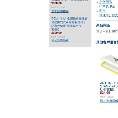
文儀用品
$920.00
印章及印台
印台
添加到購物車
其他未分類
DELI (得力) 金屬鑰匙櫃鑰匙
箱壁掛式汽車鑰匙管理箱子
產品評論
鎖匙收納盒 標準款24位
50800
這項未有任何
$300.00
添加到購物車
其他客戶還會購
ARTLINE 0 
STAMP PAD
UNINKED
$24.00
添加到購物