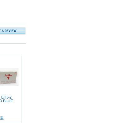
 EHJ-2
D BLUE
車