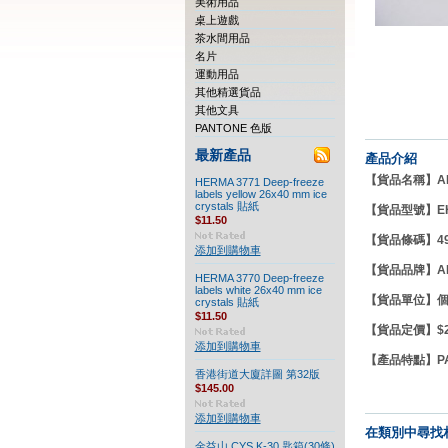
美術用品
桌上遊戲
茶水間用品
名片
運動用品
其他精選貨品
其他文具
PANTONE 色版
最新產品
產品介紹
【貨品名稱】ARTL
HERMA 3771 Deep-freeze
labels yellow 26x40 mm ice
crystals 貼紙
【貨品型號】EH
$11.50
【貨品條碼】497
添加到購物車
【貨品品牌】
A
HERMA 3770 Deep-freeze
labels white 26x40 mm ice
【貨品單位】
crystals 貼紙
$11.50
【貨品定價】$28
添加到購物車
【產品特點】
P
香港街道大廈詳圖 第32版
$145.00
添加到購物車
在類別中尋找
金益山 CYS K-30 匙箱(30條)