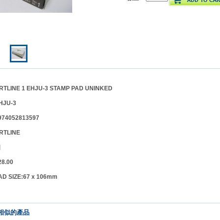
INE 1 EHJU-3 STAMP PAD UNINKED
JU-3
4052813597
RTLINE
個
.00
AD SIZE:67 x 106mm
相似的產品