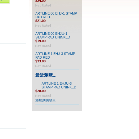
$24.00
ARTLINE 00 EHJ-1 STAMP
PAD RED
$21.00
ARTLINE 00 EHJU-1
STAMP PAD UNINKED
$19.00
ARTLINE 1 EHJ-3 STAMP
PAD RED
$33.00
最近瀏覽...
ARTLINE 1 EHJU-3
STAMP PAD UNINKED
$28.00
添加到購物車