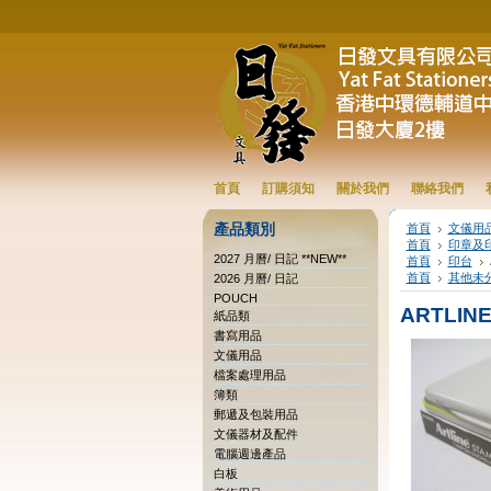
首頁
訂購須知
關於我們
聯絡我們
產品類別
首頁
文儀用
首頁
印章及
2027 月曆/ 日記 **NEW**
首頁
印台
首頁
其他未
2026 月曆/ 日記
POUCH
ARTLINE
紙品類
書寫用品
文儀用品
檔案處理用品
簿類
郵遞及包裝用品
文儀器材及配件
電腦週邊產品
白板