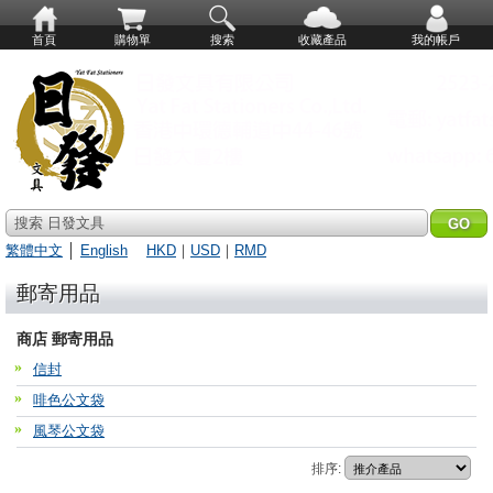
首頁
購物單
搜索
收藏產品
我的帳戶
搜索 日發文具
繁體中文
│
English
HKD
｜
USD
｜
RMD
郵寄用品
商店 郵寄用品
信封
啡色公文袋
風琴公文袋
排序: