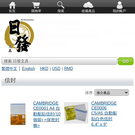
首頁
購物單
搜索
收藏產品
我的帳戶
搜索 日發文具
繁體中文
│
English
HKD
｜
USD
｜
RMD
信封
排序:
CAMBRIDGE
CAMBRIDGE
CE0006
CE0001 A4 自
C5/A5 自動黏
動黏貼信封(10
貼白色信封
個裝) <保密封
6.4" x 9"
條>