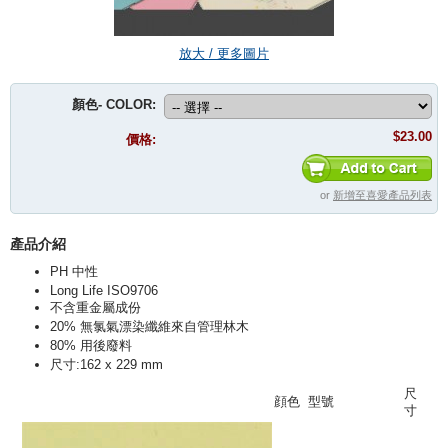
放大 / 更多圖片
顏色- COLOR:
$23.00
價格:
or
新增至喜愛產品列表
產品介紹
PH 中性
Long Life ISO9706
不含重金屬成份
20% 無氯氣漂染纖維來自管理林木
80% 用後廢料
尺寸:162 x 229 mm
尺
顔色
型號
寸