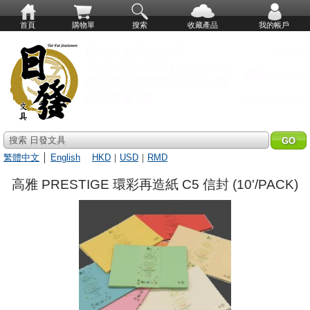
首頁
購物單
搜索
收藏產品
我的帳戶
搜索 日發文具
繁體中文
│
English
HKD
｜
USD
｜
RMD
高雅 PRESTIGE 環彩再造紙 C5 信封 (10'/PACK)