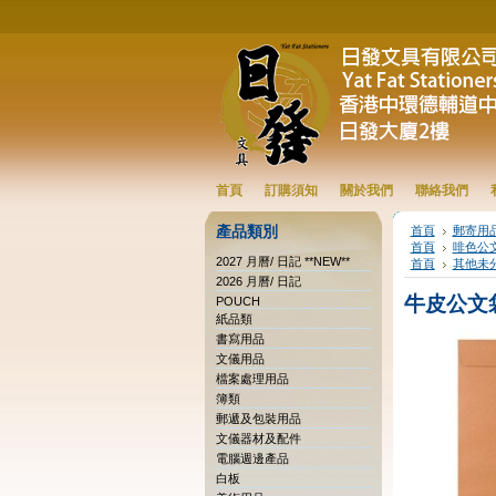
首頁
訂購須知
關於我們
聯絡我們
產品類別
首頁
郵寄用
首頁
啡色公
2027 月曆/ 日記 **NEW**
首頁
其他未
2026 月曆/ 日記
牛皮公文袋連
POUCH
紙品類
書寫用品
文儀用品
檔案處理用品
簿類
郵遞及包裝用品
文儀器材及配件
電腦週邊產品
白板