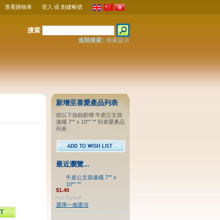
查看購物車
登入
或
創建帳號
搜索
進階搜索
|
搜索提示
新增至喜愛產品列表
按以下按鈕新增 牛皮公文袋
連繩 7"" x 10"" "" 到喜愛產品
列表
最近瀏覽...
牛皮公文袋連繩 7"" x
10"" ""
$1.40
選擇一個選項