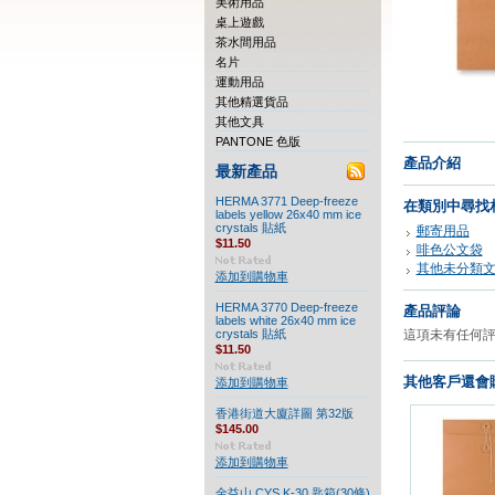
美術用品
桌上遊戲
茶水間用品
名片
運動用品
其他精選貨品
其他文具
PANTONE 色版
產品介紹
最新產品
HERMA 3771 Deep-freeze
在類別中尋找
labels yellow 26x40 mm ice
crystals 貼紙
郵寄用品
$11.50
啡色公文袋
其他未分類
添加到購物車
HERMA 3770 Deep-freeze
產品評論
labels white 26x40 mm ice
crystals 貼紙
這項未有任何
$11.50
其他客戶還會購
添加到購物車
香港街道大廈詳圖 第32版
$145.00
添加到購物車
金益山 CYS K-30 匙箱(30條)