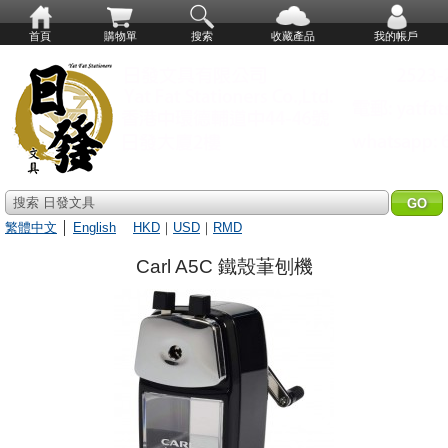
首頁
購物單
搜索
收藏產品
我的帳戶
搜索 日發文具
繁體中文
│
English
HKD
｜
USD
｜
RMD
Carl A5C 鐵殼茟刨機