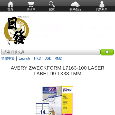
首頁
購物單
搜索
收藏產品
我的帳戶
搜索 日發文具
繁體中文
│
English
HKD
｜
USD
｜
RMD
AVERY ZWECKFORM L7163-100 LASER
LABEL 99.1X38.1MM