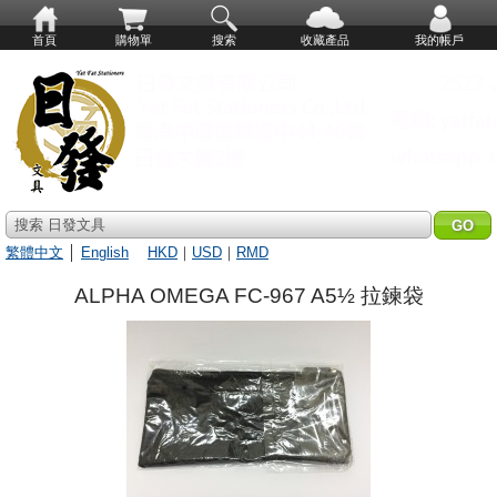
首頁
購物單
搜索
收藏產品
我的帳戶
搜索 日發文具
繁體中文
│
English
HKD
｜
USD
｜
RMD
ALPHA OMEGA FC-967 A5½ 拉鍊袋