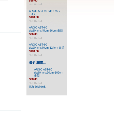
$88.00
ARGO AST-90 STORAGE
TUBE
$118.00
ARGO AST-60
dia60mmx45cm-66cm 畫筒
$66.00
ARGO AST-90
dia90mmx70cm-124cm 畫筒
$118.00
最近瀏覽...
ARGO AST-80
dia80mmx70cm-102cm
畫筒
$88.00
添加到購物車