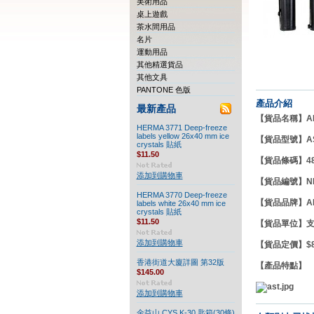
美術用品
桌上遊戲
茶水間用品
名片
運動用品
其他精選貨品
其他文具
PANTONE 色版
產品介紹
最新產品
【貨品名稱】ARGO
HERMA 3771 Deep-freeze
labels yellow 26x40 mm ice
【貨品型號】
A
crystals 貼紙
$11.50
【貨品條碼】489
添加到購物車
【貨品編號】NK
HERMA 3770 Deep-freeze
【貨品品牌】
A
labels white 26x40 mm ice
crystals 貼紙
$11.50
【貨品單
添加到購物車
【貨品定價】$88
香港街道大廈詳圖 第32版
【產品特點】
$145.00
添加到購物車
金益山 CYS K-30 匙箱(30條)