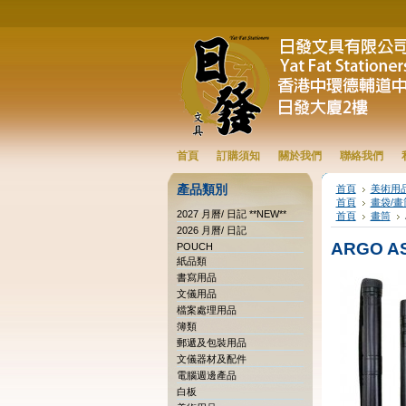
首頁
訂購須知
關於我們
聯絡我們
產品類別
首頁
美術用
首頁
畫袋/畫
2027 月曆/ 日記 **NEW**
首頁
畫筒
2026 月曆/ 日記
ARGO AS
POUCH
紙品類
書寫用品
文儀用品
檔案處理用品
簿類
郵遞及包裝用品
文儀器材及配件
電腦週邊產品
白板