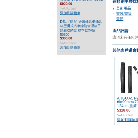
在類別中尋找
$920.00
美術用品
添加到購物車
畫袋/畫筒
畫筒
DELI (得力) 金屬鑰匙櫃鑰匙
箱壁掛式汽車鑰匙管理箱子
鎖匙收納盒 標準款24位
產品評論
50800
這項未有任何
$300.00
添加到購物車
其他客戶還會購
ARGO AST-
dia90mmx7
124cm 畫筒
$118.00
添加到購物