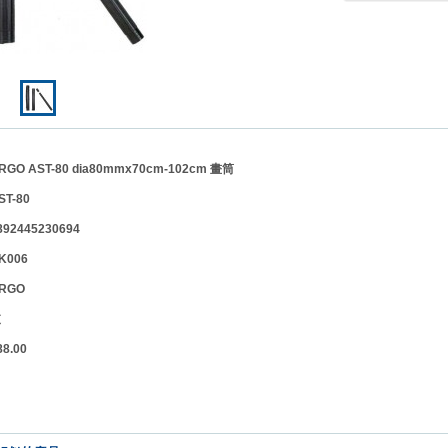
 AST-80 dia80mmx70cm-102cm 畫筒
ST-80
2445230694
006
RGO
位】支
.00