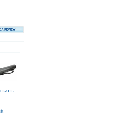
EGA DC-
車