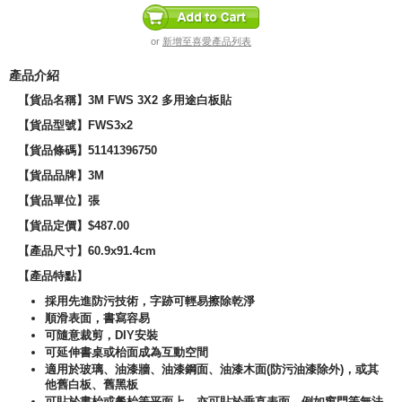
or
新增至喜愛產品列表
產品介紹
【貨品名稱】3M FWS 3X2 多用途白板貼
【貨品型號】FWS3x2
【貨品條碼】51141396750
【貨品品牌】3M
【貨品單位】張
【貨品定價】$487.00
【產品尺寸】60.9x91.4cm
【產品特點】
採用先進防污技術，字跡可輕易擦除乾淨
順滑表面，書寫容易
可隨意裁剪，DIY安裝
可延伸書桌或枱面成為互動空間
適用於玻璃、油漆牆、油漆鋼面、油漆木面(防污油漆除外)，或其
他舊白板、舊黑板
可貼於書枱或餐枱等平面上，亦可貼於垂直表面，例如窗門等無法