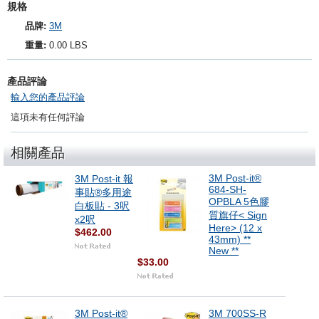
規格
品牌:
3M
重量:
0.00 LBS
產品評論
輸入您的產品評論
這項未有任何評論
相關產品
3M Post-it®
3M Post-it 報
684-SH-
事貼®多用途
OPBLA 5色膠
白板貼 - 3呎
質旗仔< Sign
x2呎
Here> (12 x
$462.00
43mm) **
New **
$33.00
3M Post-it®
3M 700SS-R