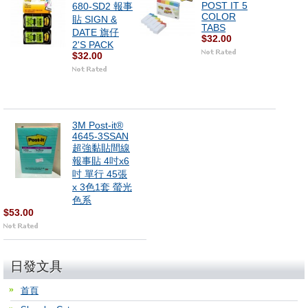
POST IT 5
680-SD2 報事
COLOR
貼 SIGN &
TABS
DATE 旗仔
$32.00
2'S PACK
$32.00
3M Post-it®
4645-3SSAN
超強黏貼間線
報事貼 4吋x6
吋 單行 45張
x 3色1套 螢光
色系
$53.00
日發文具
首頁