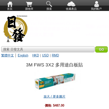
首頁
購物單
搜索
收藏產品
我的帳戶
搜索 日發文具
繁體中文
│
English
HKD
｜
USD
｜
RMD
3M FWS 3X2 多用途白板貼
放大 / 更多圖片
價格:
$487.00