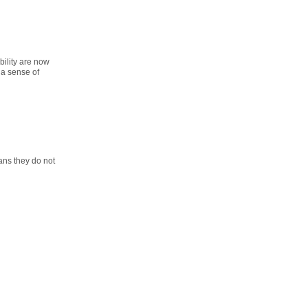
bility are now
 a sense of
ans they do not