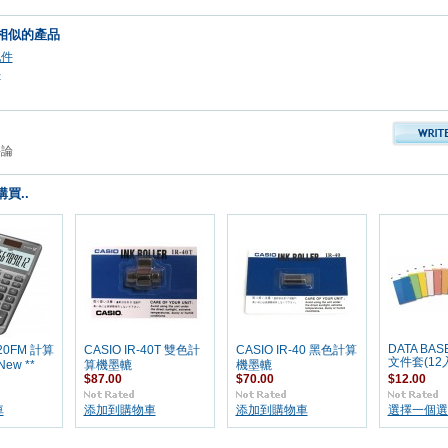
相似的產品
配件
件
評論
買..
DATA BASE
120FM 計算
CASIO IR-40T 雙色計
CASIO IR-40 黑色計算
文件套(12
New **
算機墨轆
機墨轆
$87.00
$70.00
$12.00
車
添加到購物車
添加到購物車
選擇一個選