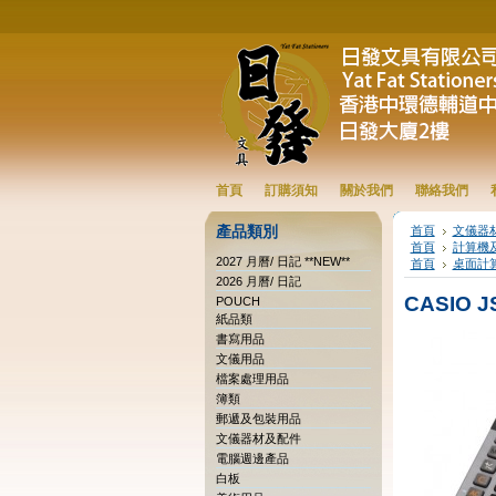
首頁
訂購須知
關於我們
聯絡我們
產品類別
首頁
文儀器
首頁
計算機
2027 月曆/ 日記 **NEW**
首頁
桌面計
2026 月曆/ 日記
CASIO J
POUCH
紙品類
書寫用品
文儀用品
檔案處理用品
簿類
郵遞及包裝用品
文儀器材及配件
電腦週邊產品
白板