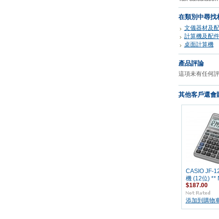
在類別中尋找
文儀器材及
計算機及配
桌面計算機
產品評論
這項未有任何
其他客戶還會購
CASIO JF-
機 (12位) ** 
$187.00
添加到購物