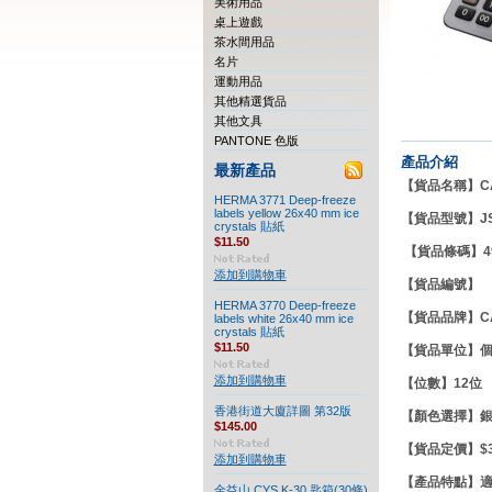
美術用品
桌上遊戲
茶水間用品
名片
運動用品
其他精選貨品
其他文具
PANTONE 色版
產品介紹
最新產品
【貨品名稱】CASI
HERMA 3771 Deep-freeze
labels yellow 26x40 mm ice
【貨品型號】
J
crystals 貼紙
$11.50
【貨品條碼】49
添加到購物車
【貨品編號】
HERMA 3770 Deep-freeze
【貨品品牌】CA
labels white 26x40 mm ice
crystals 貼紙
$11.50
【貨品單位】
添加到購物車
【位數】12位
香港街道大廈詳圖 第32版
【顏色選擇】
$145.00
【貨品定價】$36
添加到購物車
【產品特點】
金益山 CYS K-30 匙箱(30條)