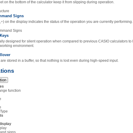
et on the bottom of the calculator keep it from slipping during operation.
mmand Signs
,÷) on the display indicates the status of the operation you are currently performing.
 Keys
lly designed for silent operation when compared to previous CASIO calculators to 
working environment.
llover
are stored in a buffer, so that nothing is lost even during high-speed input.
ations
tion
res
nge function
e
e
Type
ts
display
play
and signs