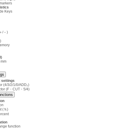
markers
stics
ade Keys
(＋/－)
)
memory
H)
1 mm
ngs
 settings
r (4/3/2/1/0/ADD₂)
ctor (F・CUT・5/4)
unctions
ion
ion
t (％)
ercent
ation
nge function