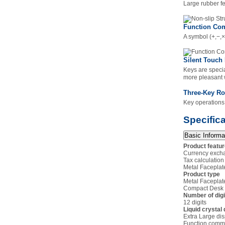
Large rubber fe
Function Co
A symbol (+,−,×
Silent Touch
Keys are specia
more pleasant 
Three-Key Ro
Key operations 
Specific
Basic Informa
Product featu
Currency excha
Tax calculation
Metal Faceplat
Product type
Metal Faceplat
Compact Desk 
Number of digi
12 digits
Liquid crystal 
Extra Large dis
Function comm