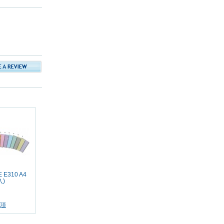
 E310 A4
入)
項