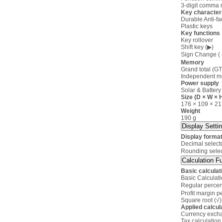
3-digit comma 
Key characteri
Durable Anti-f
Plastic keys
Key functions
Key rollover
Shift key (▶)
Sign Change 
Memory
Grand total (GT
Independent 
Power supply
Solar & Battery
Size (D × W × 
176 × 109 × 2
Weight
190 g
Display Setti
Display format
Decimal selecto
Rounding sele
Calculation F
Basic calculat
Basic Calculat
Regular percen
Profit margin p
Square root (√)
Applied calcul
Currency excha
Tax calculation