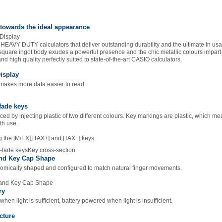
 towards the ideal appearance
EAVY DUTY calculators that deliver outstanding durability and the ultimate in usa
square ingot body exudes a powerful presence and the chic metallic colours impart
nd high quality perfectly suited to state-of-the-art CASIO calculators.
isplay
makes more data easier to read.
fade keys
ed by injecting plastic of two different colours. Key markings are plastic, which me
th use.
 the [M/EX],[TAX+] and [TAX−] keys.
Key cross-section
nd Key Cap Shape
omically shaped and configured to match natural finger movements.
ry
en light is sufficient, battery powered when light is insufficient.
cture