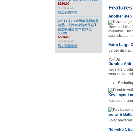
$920.00
Features
添加到購物車
Another step
DELI (得力) 金屬鑰匙櫃鑰匙
箱壁掛式汽車鑰匙管理箱子
New models of H
鎖匙收納盒 標準款24位
available. The 
50800
sophistication a
$300.00
Extra Large D
添加到購物車
Larger display 
JS-40B
Durable Anti-
Keys are produc
wear or fade wi
Excluding
Key Layout a
Keys are ergon
Solar & Batte
Solar powered wh
Non-slip Stru