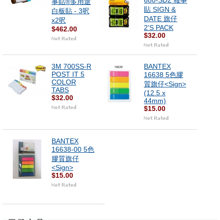
680-SD2 報事
事貼®多用途
貼 SIGN &
白板貼 - 3呎
DATE 旗仔
x2呎
2'S PACK
$462.00
$32.00
3M 700SS-R
BANTEX
POST IT 5
16638 5色膠
COLOR
質旗仔<Sign>
TABS
(12.5 x
$32.00
44mm)
$15.00
BANTEX
16638-00 5色
膠質旗仔
<Sign>
$15.00