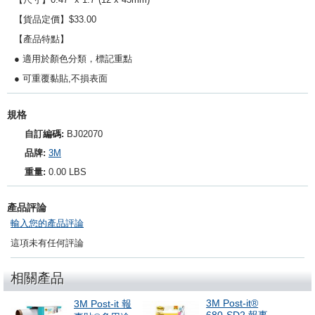
【貨品定價】$33.00
【產品特點】
● 適用於顏色分類，標記重點
● 可重覆黏貼,不損表面
規格
自訂編碼:
BJ02070
品牌:
3M
重量:
0.00 LBS
產品評論
輸入您的產品評論
這項未有任何評論
相關產品
3M Post-it®
3M Post-it 報