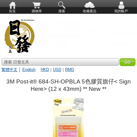
首頁
購物單
搜索
收藏產品
我的帳戶
搜索 日發文具
繁體中文
│
English
HKD
｜
USD
｜
RMD
3M Post-it® 684-SH-OPBLA 5色膠質旗仔< Sign
Here> (12 x 43mm) ** New **