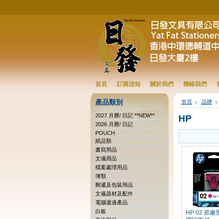
首頁
訂購須知
關於我們
聯絡我們
產品類別
首頁
品牌
2027 月曆/ 日記 **NEW**
HP
2026 月曆/ 日記
POUCH
紙品類
書寫用品
文儀用品
檔案處理用品
簿類
郵遞及包裝用品
文儀器材及配件
電腦週邊產品
白板
HP 02 原廠