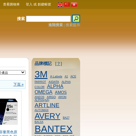
查看購物車
登入
或
創建帳號
搜索
進階搜索
|
搜索提示
品牌標記
[？]
3M
A Labels
A1
ACE
AIDATA
PARROT
ALPHA
下頁 »
ALPHA
COLOR
OMEGA
AMOS
ARGO
ANEOS
ARON
ALPHA(AA)
ARTLINE
AUTOMAX
AVERY
BA27
BAIJIA
BANTEX
 高容量黑色原