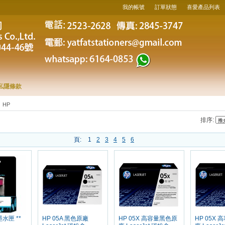
我的帳號
訂單狀態
喜愛產品列表
私隱條款
HP
排序:
頁:
1
2
3
4
5
6
墨水匣 **
HP 05A 黑色原廠
HP 05X 高容量黑色原
HP 05X