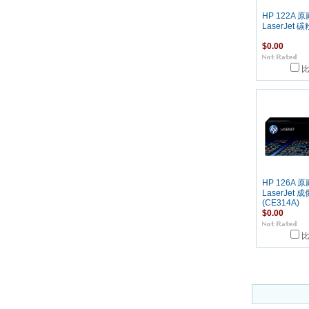
HP 122A 原
LaserJet 
$0.00
HP 126A 原
LaserJet
(CE314A)
$0.00