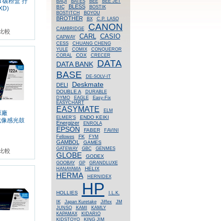
et 碳粉盒 孖
BAQI
BATES
BEE
BEE JET
BLESS
BIC
BOSTIK
XD)
BOSTITCH
BOYOU
BROTHER
BX
C.P. LASO
CANON
CAMBRIDGE
比較
CASIO
CARL
CAPWAY
CESS
CHUANG CHENG
YULE
COMIX
CONQUEROR
COX
CORAL
CRECER
DATA
DATA BANK
BASE
DE-SOLV-IT
Deskmate
DELI
DOUBLE A
DURABLE
DYMO
EAGLE
Easy-Fix
EASYCHART
EASYMATE
ELM
原廠
ENDO KEIKI
ELMER'S
t 成像感光鼓
Energizer
ENROLA
EPSON
FABER
FAVINI
FK
Fellowes
FYM
GAMBOL
GAMES
GATEWAY
GBC
GENMES
比較
GLOBE
GODEX
GOOBAY
GP
GRANDLUXE
HELIX
HANAYAMA
HERMA
HERNIDEX
HP
HOLLIES
I.L.K.
IK
Japan Kuretake
Jiffex
JM
JUNSO
KAMI
KAMLY
KAPAMAX
KIDARIO
KIDSTOYO
KING JIM