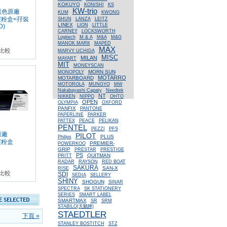
KOKUYO
KONISHI
KS
KW-trio
 黑色原廠
KUM
KWONG
t 碳粉盒<孖裝
SHUN
LANZA
LEITZ
LINEX
LION
LITTLE
D)
CARNEY
LOCKSWORTH
Logitech
M & A
M&A
M&G
MANOK MARK
MAPED
MAX
比較
MARVY UCHIDA
MISC
MILAN
MAYART
MIT
MONEYSCAN
MORN SUN
MONOPOLY
MOTARRO
MOTARBOARD
MOTOROLA
MUNGYO
MW
Nakabayashi Capaty
Needtek
NT
NIKKEN
NIPPO
OHTO
OPEN
OLYMPIA
OXFORD
PANFIX
PANTONE
PAPERLINE
PARKER
PATTEX
PEACE
PELIKAN
PENTEL
PEZZI
PFS
原廠
PILOT
PLUS
Philips
 碳粉盒
PREMIER-
POWERKOO
GRIP
PRESTAR
PRESTIGE
PS
QUITMAN
PRITT
RADAR
RAYSON
RED BOAT
SAKURA
SAN-X
RISE
比較
SDI
SEDIA
SELLERY
SHINY
SHOGUN
SINAR
SPECTRA
SK STATIONERY
SERIES
SMART LABEL
SMARTMAX
SR
SRM
STABILO(天鵝牌)
STAEDTLER
下頁 »
STANLEY BOSTITCH
STZ