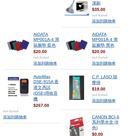
潔刷
$35.00
添加到購物車
AIDATA
AIDATA
MP001A-4 滑
MP001A-4 滑
鼠腕墊 藍色
鼠腕墊 黑色
$20.00
$20.00
添加到購物車
添加到購物車
AutoMax
C.P. LASO 除
DSE-915A 香
麈掃
港文憑試
$19.00
(DSE)用收音
機
添加到購物車
$267.00
CANON BCI-6
添加到購物車
系列墨水盒 (8
色)
$0.00