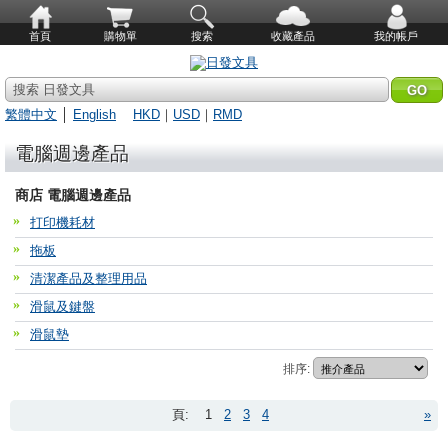
首頁
購物單
搜索
收藏產品
我的帳戶
搜索 日發文具
繁體中文
│
English
HKD
｜
USD
｜
RMD
電腦週邊產品
商店 電腦週邊產品
打印機耗材
拖板
清潔產品及整理用品
滑鼠及鍵盤
滑鼠墊
排序:
頁:
1
2
3
4
»