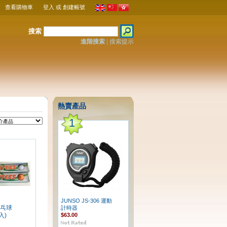
查看購物車
登入
或
創建帳號
搜索
進階搜索
|
搜索提示
熱賣產品
1
JUNSO JS-306 運動
乒乓球
計時器
$63.00
入)