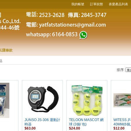
我的帳號
訂單狀態
喜愛產品列表
私隱條款
品
排序:
JUNSO JS-306 運動計
TELOON MASCOT 網
WITESS 
時器
球 (3個/ 包)
40MM(6個
$63.00
$24.00
$12.00