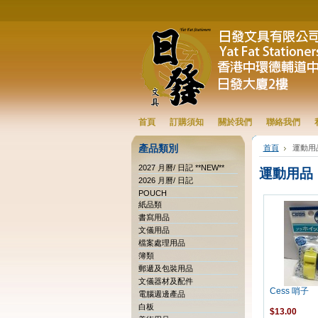
首頁
訂購須知
關於我們
聯絡我們
產品類別
首頁
運動用
2027 月曆/ 日記 **NEW**
運動用品
2026 月曆/ 日記
POUCH
紙品類
書寫用品
文儀用品
檔案處理用品
簿類
郵遞及包裝用品
文儀器材及配件
Cess 哨子
電腦週邊產品
白板
$13.00