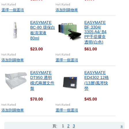
選擇一個選項
添加到購物車
EASYMATE
EASYMATE
BF 3304/
BC-80 環保白
3305 A4/ B4
板清潔液
PP手提膠盒
80ml
透明(白色)
$23.00
$61.00
添加到購物車
選擇一個選項
EASYMATE
EASYMATE
DT950 透明
ED4302 12格
橫式兩層文件
(13層)風琴快
盤
勞
$70.00
$45.00
添加到購物車
選擇一個選項
頁:
1
2
3
»