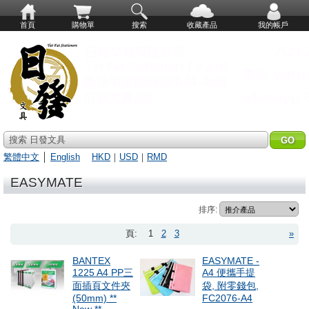
首頁
購物單
搜索
收藏產品
我的帳戶
搜索 日發文具
繁體中文
│
English
HKD
｜
USD
｜
RMD
EASYMATE
排序:
頁:
1
2
3
»
BANTEX
EASYMATE -
1225 A4 PP三
A4 便攜手提
面插頁文件夾
袋, 附零錢包,
(50mm) **
FC2076-A4