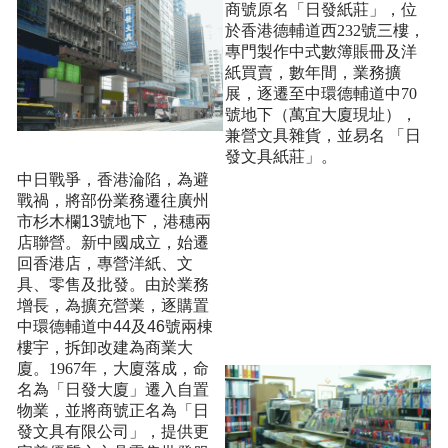
商號原名「日發紙莊」，位
於香港德輔道西232號三樓，
專門製作中式數簿賬冊及洋
紙買賣，數年間，業務擴
展，逐遷至中環德輔道中70
號地下（萬宜大廈現址），
兼營文具雜貨，並易名 「日
發文具紙莊」。
中日戰爭，香港淪陷，為避
戰禍，將部份業務遷往廣州
市杉木欄13號地下，港穗兩
店聯營。新中國成立，始遷
回香港店，專營洋紙、文
具、零售及批發。由於業務
增長，為擴充營業，逐購置
中環德輔道中44及46號兩棟
樓宇，拆卸改建
為商業大
廈。1967年，大廈落成，命
名為「日發大廈」遷入自置
物業，並將商號正名為「日
發文具有限公司」，提供更