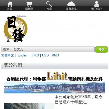
首頁
購物單
搜索
收藏產品
我的帳戶
搜索 日發文具
繁體中文
│
English
HKD
｜
USD
｜
RMD
關於我們
香港區代理：利希都
電動鑽孔機及配件
本公司始創於1936年，迄今
已超過八十年歷史。