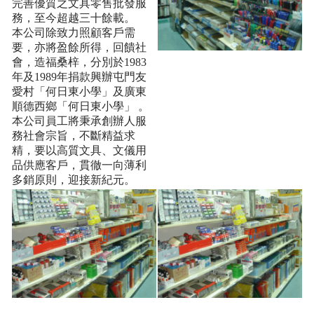
完善優質之文具零售批發服
務，至今超越三十餘載。
本公司除致力照顧客戶需
要，亦將盈餘所得，回饋社
會，造福桑梓，分別於1983
年及1989年捐款興辦屯門友
愛村「何日東小學」及廣東
順德西鄉「何日東小學」 。
本公司員工將秉承創辦人服
務社會宗旨，不斷精益求
精，要以高質文具、文儀用
品供應客戶，貫徹一向薄利
多銷原則，迎接新紀元。