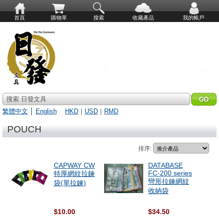
首頁
購物單
搜索
收藏產品
我的帳戶
搜索 日發文具
繁體中文
│
English
HKD
｜
USD
｜
RMD
POUCH
排序:
CAPWAY CW
DATABASE
FC-200 series
特厚網紋拉鍊
彎形拉鍊網紋
袋(單拉鍊)
收納袋
$10.00
$34.50