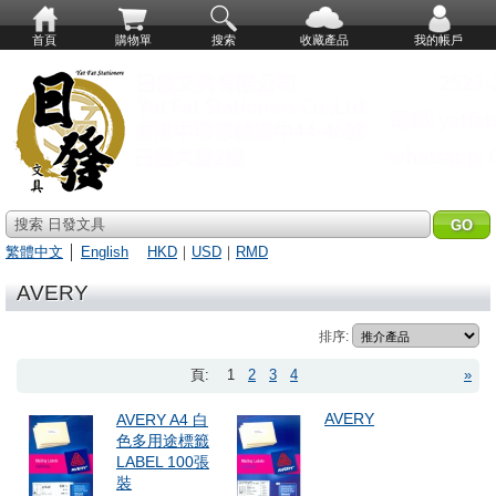
首頁
購物單
搜索
收藏產品
我的帳戶
搜索 日發文具
繁體中文
│
English
HKD
｜
USD
｜
RMD
AVERY
排序:
頁:
1
2
3
4
»
AVERY
AVERY A4 白
色多用途標籤
LABEL 100張
裝