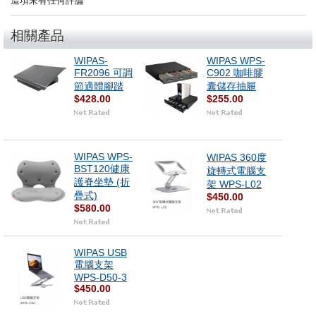
這項未有任何評論
相關產品
WIPAS-
WIPAS WPS-
FR2096 可調
C902 咖啡膠
節適體腳踏
囊儲存抽屜
$428.00
$255.00
WIPAS WPS-
WIPAS 360度
BST120健康
旋轉式電腦支
護脊坐墊 (折
架 WPS-L02
疊式)
$450.00
$580.00
WIPAS USB
電腦支架
WPS-D50-3
$450.00