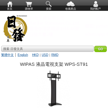
首頁
購物單
搜索
收藏產品
我的帳戶
搜索 日發文具
繁體中文
│
English
HKD
｜
USD
｜
RMD
WIPAS 液晶電視支架 WPS-ST91