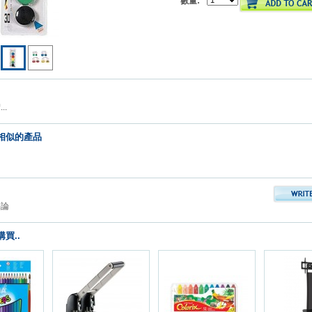
數量:
..
相似的產品
評論
買..