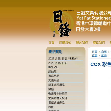
首頁
訂購須知
關於我們
聯絡我們
產品類別
首頁
白板
首頁
配件
2027 月曆/ 日記 **NEW**
2026 月曆/ 日記
COX 彩
POUCH
紙品類
書寫用品
文儀用品
檔案處理用品
簿類
郵遞及包裝用品
文儀器材及配件
電腦週邊產品
白板