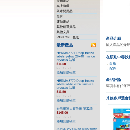
美術用品
桌上遊戲
茶水間用品
名片
運動用品
其他精選貨品
其他文具
PANTONE 色版
產品介紹
輸入產品的介紹.
最新產品
HERMA 3771 Deep-freeze
labels yellow 26x40 mm ice
在類別中尋找
crystals 貼紙
白板
$11.50
配件
添加到購物車
產品評論
HERMA 3770 Deep-freeze
labels white 26x40 mm ice
這項未有任何
crystals 貼紙
$11.50
其他客戶還會購
添加到購物車
香港街道大廈詳圖 第32版
$145.00
添加到購物車
金益山 CYS K-30 匙箱(30條)