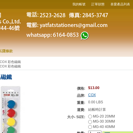
我的帳號
訂單狀態
喜愛產品列表
私隱條款
COX 彩色磁鐵
COX 彩色磁鐵
色磁鐵
$13.00
價格:
COX
品牌:
0.00 LBS
重量:
結帳時計算
運費:
MG-20 20MM
大小- SIZE:
MG-30 30MM
MG-40 40MM