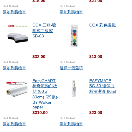
$15.00
$21.00
添加到購物車
添加到購物車
COX 三燕-吸
COX 彩色磁鐵
附式白板擦
SB-03
$32.00
$13.00
添加到購物車
選擇一個選項
EasyCHART
EASYMATE
神奇流動白板
BC-80 環保白
貼 (60 x
板清潔液 80ml
80cm) (25張)-
BY Walker
paper
$310.00
$23.00
添加到購物車
添加到購物車