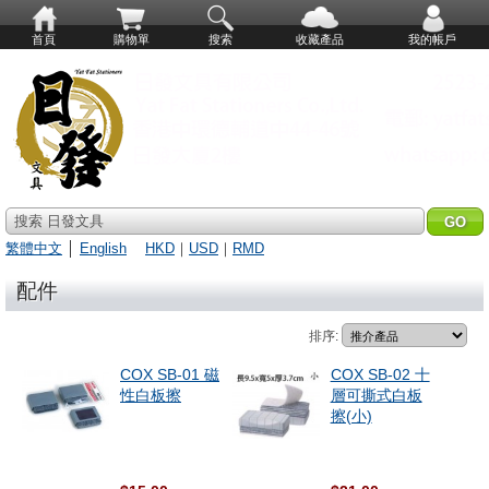
首頁
購物單
搜索
收藏產品
我的帳戶
搜索 日發文具
繁體中文
│
English
HKD
｜
USD
｜
RMD
配件
排序:
COX SB-01 磁
COX SB-02 十
性白板擦
層可撕式白板
擦(小)