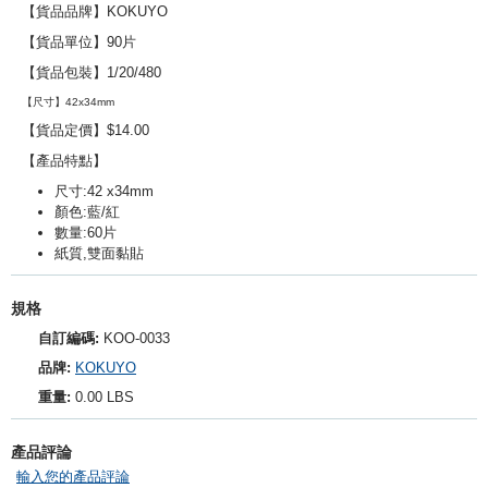
【貨品品牌】
KOKUYO
【貨品單位】90片
【貨品包裝】1/20/480
【尺寸】42
x34mm
【貨品定價】$14.00
【產品特點】
尺寸:42 x34mm
顏色:藍/紅
數量:60片
紙質,雙面黏貼
規格
自訂編碼:
KOO-0033
品牌:
KOKUYO
重量:
0.00 LBS
產品評論
輸入您的產品評論