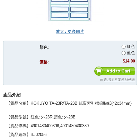
放大 / 更多圖片
紅色
顏色:
藍色
$14.00
價格:
or
新增至喜愛產品列表
產品介紹
【貨品名稱】KOKUYO TA-23R/TA-23B 紙質索引標籤貼紙(42x34mm)
【貨品型號】紅色:
タ-23
R,藍色:
タ-
23B
【貨品條碼】
4901480400396,4901480400389
【貨品編號】BJ02056