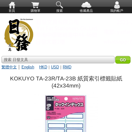
首頁
購物單
搜索
收藏產品
我的帳戶
搜索 日發文具
繁體中文
│
English
HKD
｜
USD
｜
RMD
KOKUYO TA-23R/TA-23B 紙質索引標籤貼紙
(42x34mm)