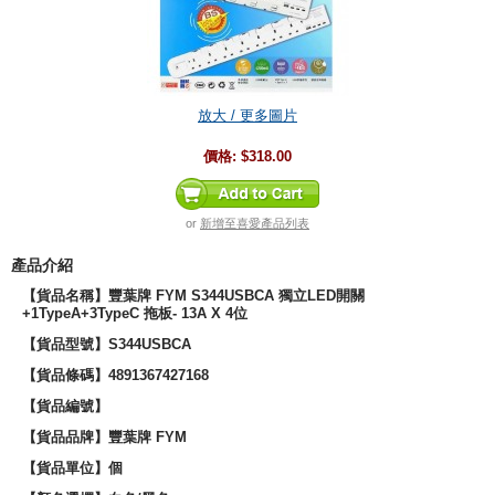
放大 / 更多圖片
價格:
$318.00
or
新增至喜愛產品列表
產品介紹
【貨品名稱】豐葉牌 FYM S344USBCA 獨立LED開關
+1TypeA+3TypeC 拖板- 13A X 4位
【貨品型號】S344USBCA
【貨品條碼】4891367427168
【貨品編號】
【貨品品牌】
豐葉牌 FYM
【貨品單位】個