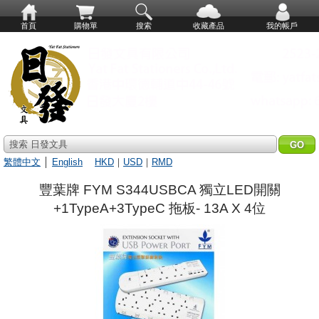
首頁
購物單
搜索
收藏產品
我的帳戶
搜索 日發文具
繁體中文
│
English
HKD
｜
USD
｜
RMD
豐葉牌 FYM S344USBCA 獨立LED開關
+1TypeA+3TypeC 拖板- 13A X 4位