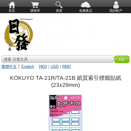
首頁
購物單
搜索
收藏產品
我的帳戶
搜索 日發文具
繁體中文
│
English
HKD
｜
USD
｜
RMD
KOKUYO TA-21R/TA-21B 紙質索引標籤貼紙
(23x29mm)