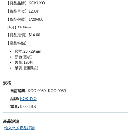
【貨品品牌】
KOKUYO
【貨品單位】120片
【貨品包裝】1/20/480
【尺寸】23
x29mm
【貨品定價】$14.00
【產品特點】
尺寸:23 x29mm
顏色:藍/紅
數量:120片
紙質,雙面黏貼
規格
自訂編碼:
KOO-0030, KOO-0059
品牌:
KOKUYO
重量:
0.00 LBS
產品評論
輸入您的產品評論