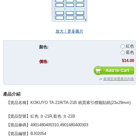
放大 / 更多圖片
紅色
顏色:
藍色
$14.00
價格:
or
新增至喜愛產品列表
產品介紹
【貨品名稱】KOKUYO TA-21R/TA-21B 紙質索引標籤貼紙(23x29mm)
【貨品型號】紅色:
タ-
21R,藍色:
タ-
21B
【貨品條碼】
4901480400310,4901480400303
【貨品編號】BJ02054