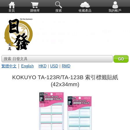
首頁
購物單
搜索
收藏產品
我的帳戶
搜索 日發文具
繁體中文
│
English
HKD
｜
USD
｜
RMD
KOKUYO TA-123R/TA-123B 索引標籤貼紙
(42x34mm)