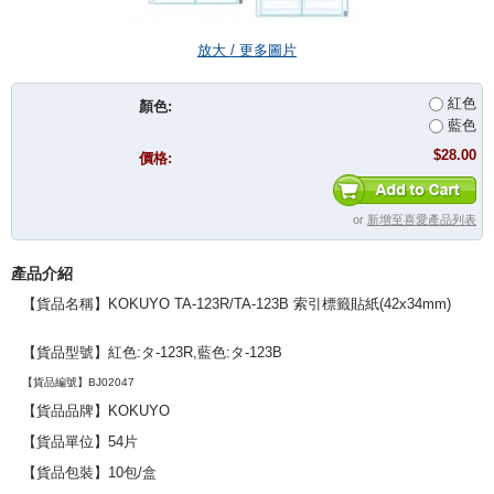
放大 / 更多圖片
紅色
顏色:
藍色
$28.00
價格:
or
新增至喜愛產品列表
產品介紹
【貨品名稱】KOKUYO TA-123R/TA-123B 索引標籤貼紙(42x34mm)
【貨品型號】紅色:
タ
-123R,藍色:
タ-123B
【貨品編號】BJ02047
【貨品品牌】
KOKUYO
【貨品單位】54片
【貨品包裝】10包/盒