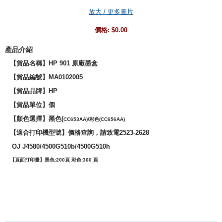
放大 / 更多圖片
價格:
$0.00
產品介紹
【貨品名稱】HP 901 原廠墨盒
【貨品編號】MA0102005
【貨品品牌】
HP
【貨品單位】個
【
顏色選擇
】黑色(
CC653AA
)/彩色(CC656AA)
【適合打印機型號】價格查詢，請致電2523-2628
OJ J4580/4500G510b/4500G510h
【頁面打印量】黑色:200頁 彩色:
360 頁