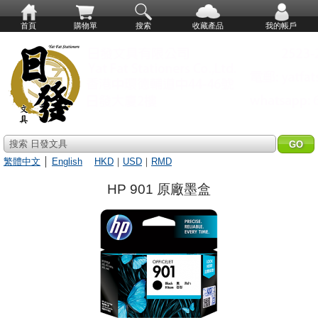
首頁
購物單
搜索
收藏產品
我的帳戶
搜索 日發文具
繁體中文
│
English
HKD
｜
USD
｜
RMD
HP 901 原廠墨盒