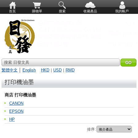
首頁
購物單
搜索
收藏產品
我的帳戶
搜索 日發文具
繁體中文
│
English
HKD
｜
USD
｜
RMD
打印機油墨
商店 打印機油墨
CANON
EPSON
HP
排序: