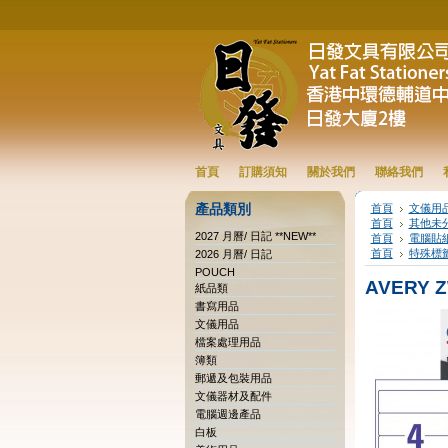
首頁
訂購須知
關於我們
聯絡我們
產品類別
首頁
文儀用
首頁
其他未
2027 月曆/ 日記 **NEW**
首頁
電腦貼
首頁
特殊標籤
2026 月曆/ 日記
POUCH
AVERY 
紙品類
書寫用品
文儀用品
檔案處理用品
簿類
郵遞及包裝用品
文儀器材及配件
電腦週邊產品
白板