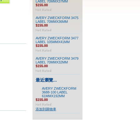
LABEL 70MMX37MM
$155.00
AVERY ZWECKFORM 3475
LABEL 70MMX36MM
$155.00
AVERY ZWECKFORM 3477
LABEL 105MMX41MM
$155.00
AVERY ZWECKFORM 3479
LABEL 70MMX32MM
$155.00
最近瀏覽...
AVERY ZWECKFORM
3688-100 LABEL
61MMX192MM
$155.00
添加到購物車