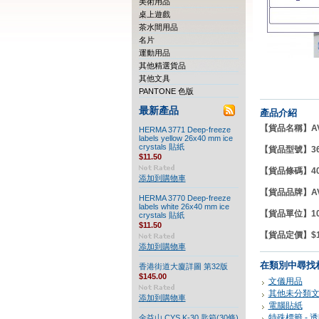
美術用品
桌上遊戲
茶水間用品
名片
運動用品
其他精選貨品
其他文具
PANTONE 色版
最新產品
產品介紹
【貨品名稱】AVER
HERMA 3771 Deep-freeze
labels yellow 26x40 mm ice
crystals 貼紙
【貨品型號】36
$11.50
【貨品條碼】400
添加到購物車
【貨品品牌】
A
HERMA 3770 Deep-freeze
labels white 26x40 mm ice
【貨品單位】
crystals 貼紙
$11.50
【貨品定價】$15
添加到購物車
在類別中尋找
香港街道大廈詳圖 第32版
$145.00
文儀用品
其他未分類
添加到購物車
電腦貼紙
特殊標籤 - 
金益山 CYS K-30 匙箱(30條)