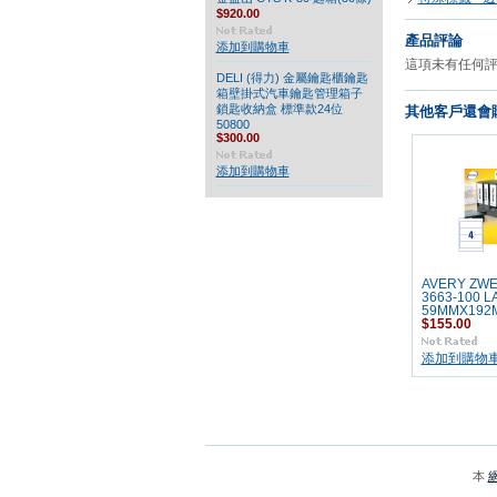
$920.00
產品評論
添加到購物車
這項未有任何
DELI (得力) 金屬鑰匙櫃鑰匙
箱壁掛式汽車鑰匙管理箱子
鎖匙收納盒 標準款24位
其他客戶還會購
50800
$300.00
添加到購物車
AVERY ZW
3663-100 L
59MMX192
$155.00
添加到購物
本