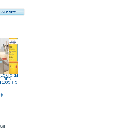
WECKFORM
EL RED
 100SHTS
車
地圖
|