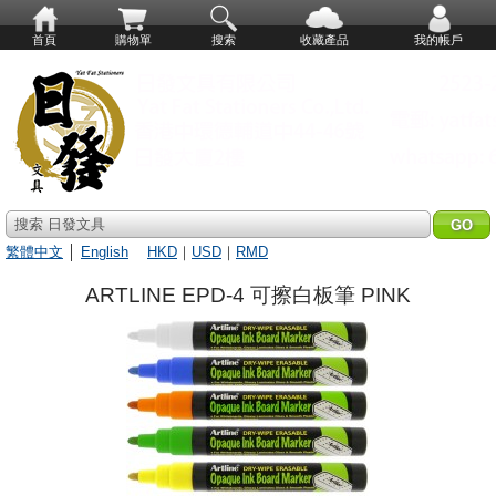
首頁
購物單
搜索
收藏產品
我的帳戶
搜索 日發文具
繁體中文
│
English
HKD
｜
USD
｜
RMD
ARTLINE EPD-4 可擦白板筆 PINK