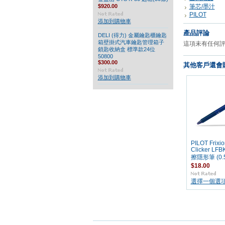
$920.00
筆芯/墨汁
PILOT
添加到購物車
產品評論
DELI (得力) 金屬鑰匙櫃鑰匙
箱壁掛式汽車鑰匙管理箱子
這項未有任何
鎖匙收納盒 標準款24位
50800
$300.00
其他客戶還會購
添加到購物車
PILOT Frixio
Clicker LF
擦隱形筆 (0.
$18.00
選擇一個選