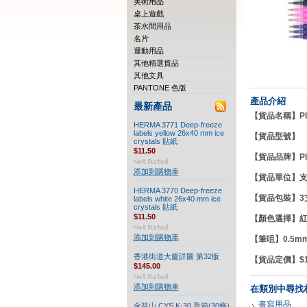
美術用品
桌上遊戲
茶水間用品
名片
運動用品
其他精選貨品
其他文具
PANTONE 色版
產品介紹
最新產品
【貨品名稱】PILO
HERMA 3771 Deep-freeze
labels yellow 26x40 mm ice
【貨品型號】
crystals 貼紙
$11.50
【貨品品牌】PI
添加到購物車
【貨品單位】
HERMA 3770 Deep-freeze
【貨品包裝】3
labels white 26x40 mm ice
crystals 貼紙
$11.50
【顏色選擇】紅色
添加到購物車
【筆咀】0.5mm/
香港街道大廈詳圖 第32版
【貨品定價】$15
$145.00
添加到購物車
在類別中尋找
書寫用品
金益山 CYS K-30 匙箱(30條)