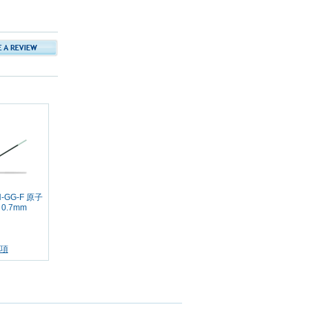
N-GG-F 原子
 0.7mm
項