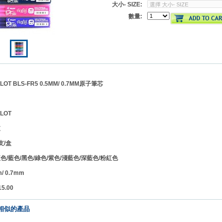
大小- SIZE:
數量:
T BLS-FR5 0.5MM/ 0.7MM原子筆芯
LOT
支
支/盒
/藍色/黑色/綠色/紫色/淺藍色/深藍色/粉紅色
 0.7mm
.00
相似的產品