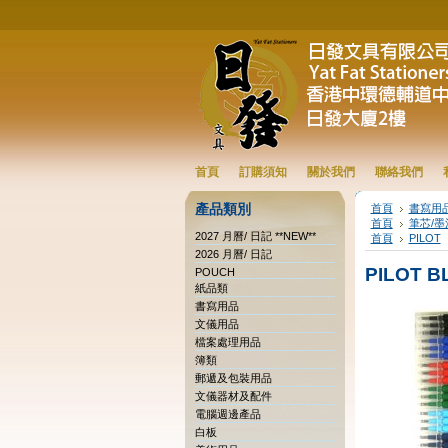
首頁
訂購須知
關於我們
聯絡我們
產品類別
首頁
書寫用
首頁
筆芯/墨
2027 月曆/ 日記 **NEW**
首頁
PILOT
2026 月曆/ 日記
PILOT B
POUCH
紙品類
書寫用品
文儀用品
檔案處理用品
簿類
郵遞及包裝用品
文儀器材及配件
電腦週邊產品
白板